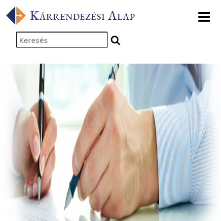
Kezdőlapra
Kárrendezési Alap
ugrás
Keresés
indítása
Ugrás a fő
tartalomhoz