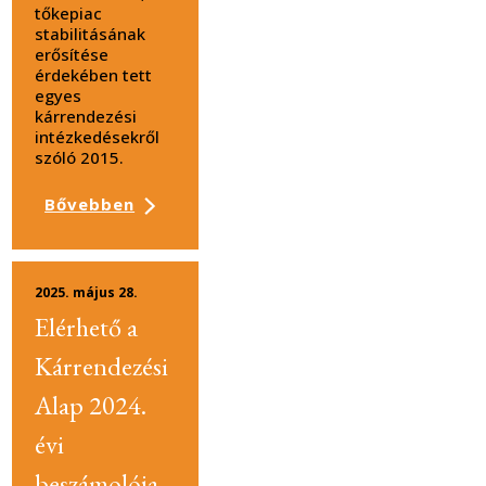
tőkepiac
stabilitásának
erősítése
érdekében tett
egyes
kárrendezési
intézkedésekről
szóló 2015.
Bővebben
2025. május 28.
Elérhető a
Kárrendezési
Alap 2024.
évi
beszámolója