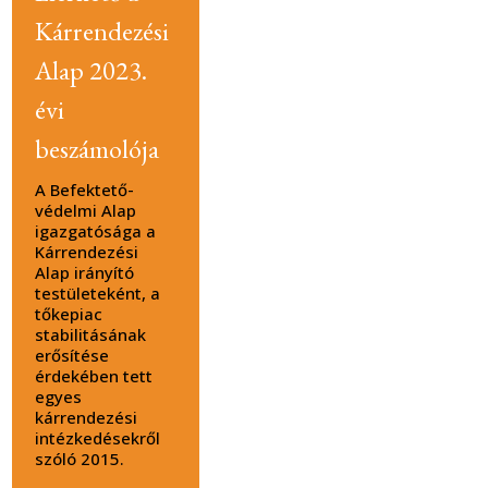
Kárrendezési
Alap 2023.
évi
beszámolója
A Befektető-
védelmi Alap
igazgatósága a
Kárrendezési
Alap irányító
testületeként, a
tőkepiac
stabilitásának
erősítése
érdekében tett
egyes
kárrendezési
intézkedésekről
szóló 2015.