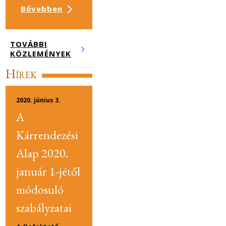
Bővebben
TOVÁBBI
KÖZLEMÉNYEK
Hírek
2020. június 3.
A
Kárrendezési
Alap 2020.
január 1-jétől
módosuló
szabályzatai