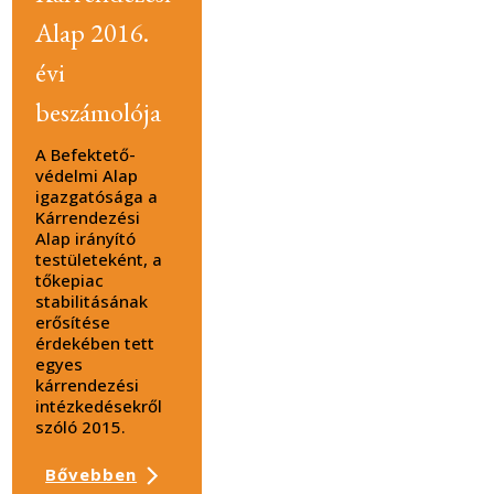
Alap 2016.
évi
beszámolója
A Befektető-
védelmi Alap
igazgatósága a
Kárrendezési
Alap irányító
testületeként, a
tőkepiac
stabilitásának
erősítése
érdekében tett
egyes
kárrendezési
intézkedésekről
szóló 2015.
Bővebben