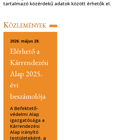
tartalmazó közérdekű adatok között érhetők el.
Közlemények
2026. május 28.
Elérhető a
Kárrendezési
Alap 2025.
évi
beszámolója
A Befektető-
védelmi Alap
igazgatósága a
Kárrendezési
Alap irányító
testületeként, a