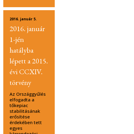
2016. január 5.
2016. január
1-jén
hatályba
lépett a 2015.
évi CCXIV.
törvény
Az Országgyűlés
elfogadta a
tőkepiac
stabilitásának
erősítése
érdekében tett
egyes
kárrendezési