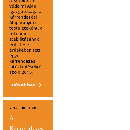
A Befektető-
védelmi Alap
igazgatósága a
Kárrendezési
Alap irányító
testületeként, a
tőkepiac
stabilitásának
erősítése
érdekében tett
egyes
kárrendezési
intézkedésekről
szóló 2015.
Bővebben
2017. június 28.
A
Kárrendezési