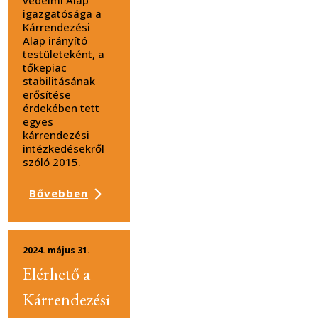
védelmi Alap
igazgatósága a
Kárrendezési
Alap irányító
testületeként, a
tőkepiac
stabilitásának
erősítése
érdekében tett
egyes
kárrendezési
intézkedésekről
szóló 2015.
Bővebben
2024. május 31.
Elérhető a
Kárrendezési