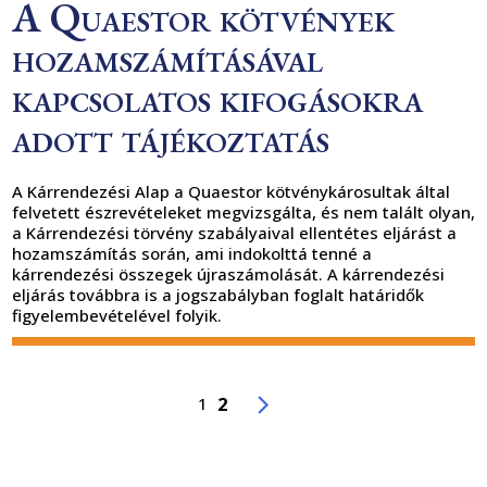
A Quaestor kötvények
hozamszámításával
kapcsolatos kifogásokra
adott tájékoztatás
A Kárrendezési Alap a Quaestor kötvénykárosultak által
felvetett észrevételeket megvizsgálta, és nem talált olyan,
a Kárrendezési törvény szabályaival ellentétes eljárást a
hozamszámítás során, ami indokolttá tenné a
kárrendezési összegek újraszámolását. A kárrendezési
eljárás továbbra is a jogszabályban foglalt határidők
figyelembevételével folyik.
.
Jelenlegi
2
1
Régebbi
oldal
oldal
bejegyzések