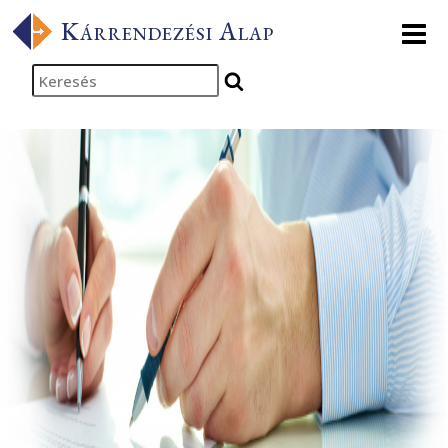
Kezdőlapra
Kárrendezési Alap
ugrás
Keresés
indítása
Ugrás a fő
tartalomhoz