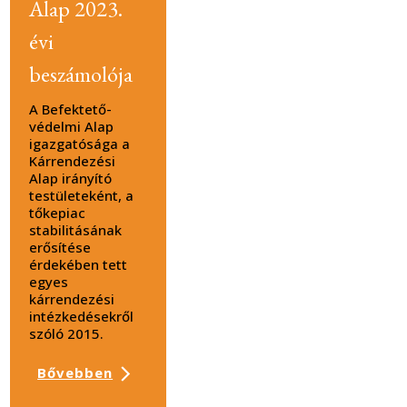
Alap 2023.
évi
beszámolója
A Befektető-
védelmi Alap
igazgatósága a
Kárrendezési
Alap irányító
testületeként, a
tőkepiac
stabilitásának
erősítése
érdekében tett
egyes
kárrendezési
intézkedésekről
szóló 2015.
Bővebben