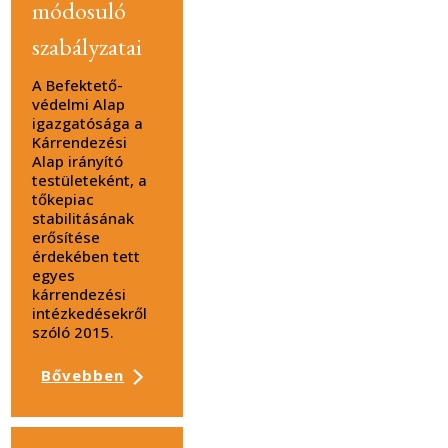
módosuló
szabályzatai
A Befektető-
védelmi Alap
igazgatósága a
Kárrendezési
Alap irányító
testületeként, a
tőkepiac
stabilitásának
erősítése
érdekében tett
egyes
kárrendezési
intézkedésekről
szóló 2015.
Bővebben