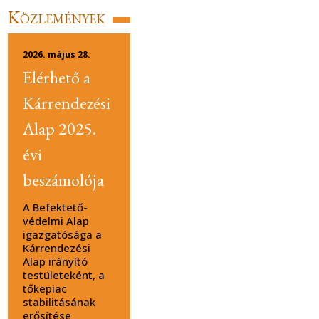
Közlemények
2026. május 28.
Elérhető a
Kárrendezési
Alap 2025.
évi
beszámolója
A Befektető-
védelmi Alap
igazgatósága a
Kárrendezési
Alap irányító
testületeként, a
tőkepiac
stabilitásának
erősítése