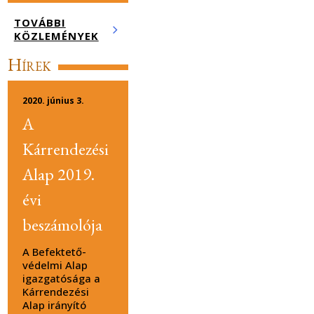
TOVÁBBI
KÖZLEMÉNYEK
Hírek
2020. június 3.
A
Kárrendezési
Alap 2019.
évi
beszámolója
A Befektető-
védelmi Alap
igazgatósága a
Kárrendezési
Alap irányító