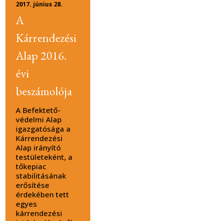
2017. június 28.
A
Kárrendezési
Alap 2016.
évi
beszámolója
A Befektető-
védelmi Alap
igazgatósága a
Kárrendezési
Alap irányító
testületeként, a
tőkepiac
stabilitásának
erősítése
érdekében tett
egyes
kárrendezési