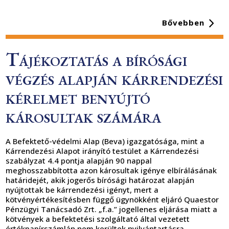
Bővebben
Tájékoztatás a bírósági
végzés alapján kárrendezési
kérelmet benyújtó
károsultak számára
A Befektető-védelmi Alap (Beva) igazgatósága, mint a
Kárrendezési Alapot irányító testület a Kárrendezési
szabályzat 4.4 pontja alapján 90 nappal
meghosszabbította azon károsultak igénye elbírálásának
határidejét, akik jogerős bírósági határozat alapján
nyújtottak be kárrendezési igényt, mert a
kötvényértékesítésben függő ügynökként eljáró Quaestor
Pénzügyi Tanácsadó Zrt. „f.a.” jogellenes eljárása miatt a
kötvények a befektetési szolgáltató által vezetett
értékpapírszámlán nem kerültek nyilvántartásra.