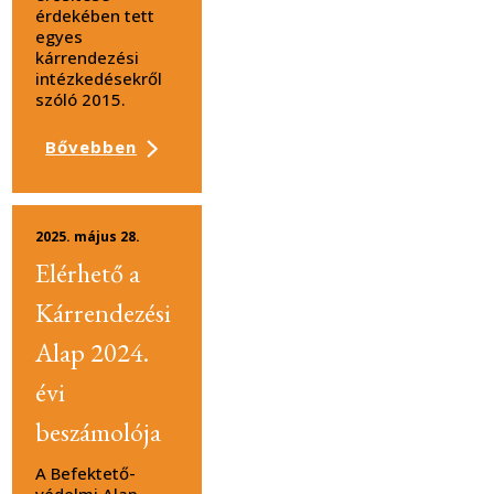
érdekében tett
egyes
kárrendezési
intézkedésekről
szóló 2015.
Bővebben
2025. május 28.
Elérhető a
Kárrendezési
Alap 2024.
évi
beszámolója
A Befektető-