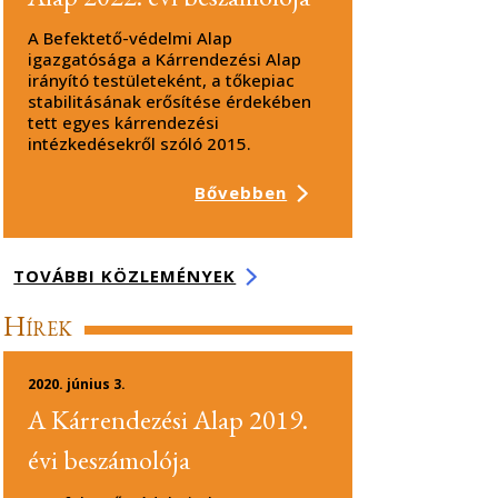
A Befektető-védelmi Alap
igazgatósága a Kárrendezési Alap
irányító testületeként, a tőkepiac
stabilitásának erősítése érdekében
tett egyes kárrendezési
intézkedésekről szóló 2015.
Bővebben
TOVÁBBI KÖZLEMÉNYEK
Hírek
2020. június 3.
A Kárrendezési Alap 2019.
évi beszámolója