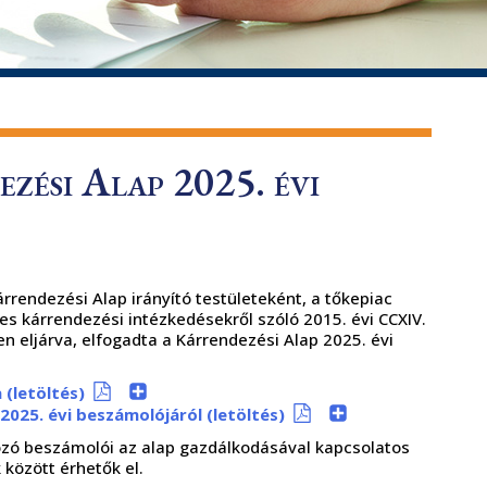
zési Alap 2025. évi
rendezési Alap irányító testületeként, a tőkepiac
es kárrendezési intézkedésekről szóló 2015. évi CCXIV.
en eljárva, elfogadta a Kárrendezési Alap 2025. évi
 (letöltés)
2025. évi beszámolójáról (letöltés)
ozó beszámolói az alap gazdálkodásával kapcsolatos
között érhetők el.