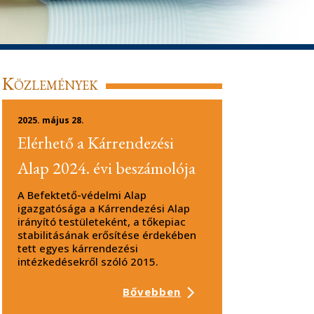
Közlemények
2025. május 28.
Elérhető a Kárrendezési
Alap 2024. évi beszámolója
A Befektető-védelmi Alap
igazgatósága a Kárrendezési Alap
irányító testületeként, a tőkepiac
stabilitásának erősítése érdekében
tett egyes kárrendezési
intézkedésekről szóló 2015.
Bővebben