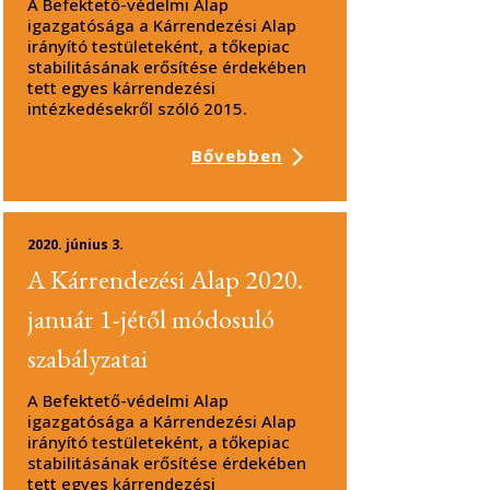
A Befektető-védelmi Alap
igazgatósága a Kárrendezési Alap
irányító testületeként, a tőkepiac
stabilitásának erősítése érdekében
tett egyes kárrendezési
intézkedésekről szóló 2015.
Bővebben
2020. június 3.
A Kárrendezési Alap 2020.
január 1-jétől módosuló
szabályzatai
A Befektető-védelmi Alap
igazgatósága a Kárrendezési Alap
irányító testületeként, a tőkepiac
stabilitásának erősítése érdekében
tett egyes kárrendezési