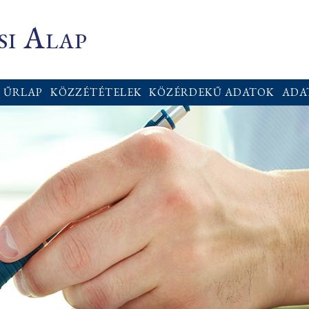
i Alap
ŰRLAP
KÖZZÉTÉTELEK
KÖZÉRDEKŰ ADATOK
ADA