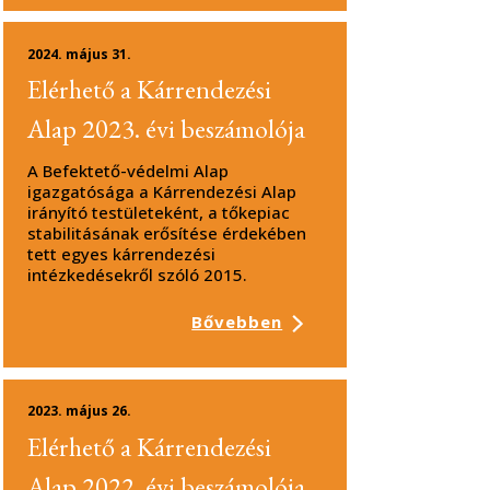
2024. május 31.
Elérhető a Kárrendezési
Alap 2023. évi beszámolója
A Befektető-védelmi Alap
igazgatósága a Kárrendezési Alap
irányító testületeként, a tőkepiac
stabilitásának erősítése érdekében
tett egyes kárrendezési
intézkedésekről szóló 2015.
Bővebben
2023. május 26.
Elérhető a Kárrendezési
Alap 2022. évi beszámolója