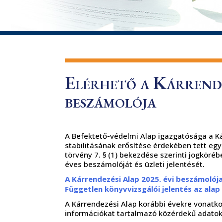
Elérhető a Kárrende
beszámolója
A Befektető-védelmi Alap igazgatósága a Kár
stabilitásának erősítése érdekében tett egy
törvény 7. § (1) bekezdése szerinti jogköréb
éves beszámolóját és üzleti jelentését.
A Kárrendezési Alap 2025. évi beszámolója
Független könyvvizsgálói jelentés az alap 
A Kárrendezési Alap korábbi évekre vonatk
információkat tartalmazó közérdekű adatok 